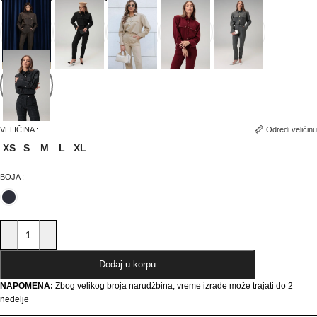
Odredi veličinu
VELIČINA
XS
S
M
L
XL
BOJA
Dodaj u korpu
NAPOMENA:
Zbog velikog broja narudžbina, vreme izrade može trajati do 2
nedelje