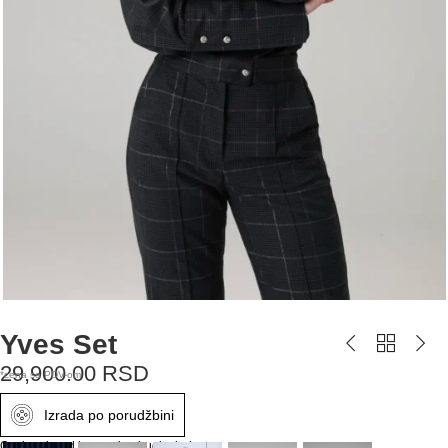
Yves Set
29,900.00
RSD
*cena sa PDV-om
Izrada po porudžbini
Ovaj proizvod imamo i u drugim bojama