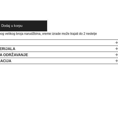
Dodaj u korpu
og velikog broja narudžbina, vreme izrade može trajati do 2 nedelje
ERIJALA
A ODRŽAVANJE
MACIJA