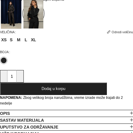
Odredi veličinu
VELIČINA
XS
S
M
L
XL
BOJA
Dodaj u korpu
NAPOMENA:
Zbog velikog broja narudžbina, vreme izrade može trajati do 2
nedelje
OPIS
SASTAV MATERIJALA
UPUTSTVO ZA ODRŽAVANJE