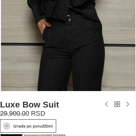
Luxe Bow Suit
29,900.00
RSD
*cena sa PDV-om
Izrada po porudžbini
Ovaj proizvod imamo i u drugim bojama