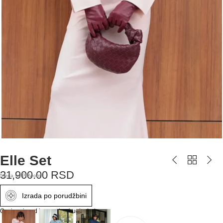
Elle Set
31,900.00
RSD
*cena sa PDV-om
Izrada po porudžbini
Ovaj proizvod imamo i u drugim bojama