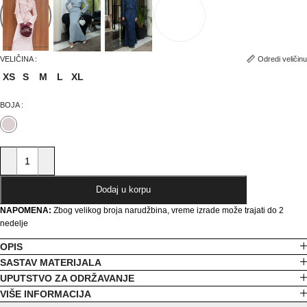
Odredi veličinu
VELIČINA
XS
S
M
L
XL
BOJA
Dodaj u korpu
NAPOMENA:
Zbog velikog broja narudžbina, vreme izrade može trajati do 2
nedelje
OPIS
SASTAV MATERIJALA
UPUTSTVO ZA ODRŽAVANJE
VIŠE INFORMACIJA